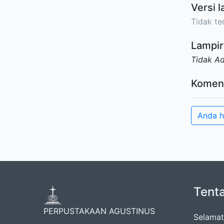
Versi l
Tidak ter
Lampir
Tidak A
Komen
Anda h
Tent
PERPUSTAKAAN AGUSTINUS
Selamat