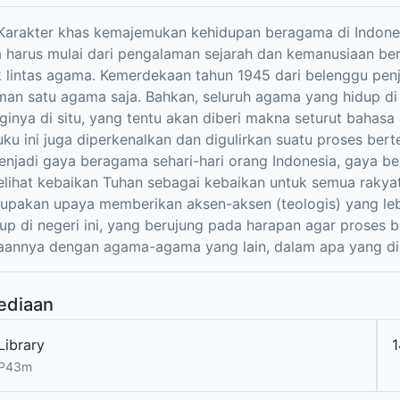
 Karakter khas kemajemukan kehidupan beragama di Indone
 harus mulai dari pengalaman sejarah dan kemanusiaan bers
 lintas agama. Kemerdekaan tahun 1945 dari belenggu penja
an satu agama saja. Bahkan, seluruh agama yang hidup di
ginya di situ, yang tentu akan diberi makna seturut baha
ku ini juga diperkenalkan dan digulirkan suatu proses bert
njadi gaya beragama sehari-hari orang Indonesia, gaya b
elihat kebaikan Tuhan sebagai kebaikan untuk semua rakyat p
upakan upaya memberikan aksen-aksen (teologis) yang leb
up di negeri ini, yang berujung pada harapan agar proses b
aannya dengan agama-agama yang lain, dalam apa yang dis
ediaan
Library
1
 P43m