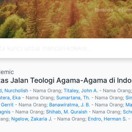
Beranda
Inform
emic
as Jalan Teologi Agama-Agama di Indon
d, Nurcholish
- Nama Orang;
Titaley, John A.
- Nama Orang
tera, Eka
- Nama Orang;
Sumartana, Th.
- Nama Orang;
Si
Gerrit
- Nama Orang;
Banawiratma, J. B.
- Nama Orang;
Ma
agnis
- Nama Orang;
Shihab, M. Quraish
- Nama Orang;
Sch
rang;
Ngelow, Zakaria J.
- Nama Orang;
Endro, Herman S.
-