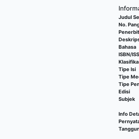
Informa
Judul Se
No. Pang
Penerbi
Deskrips
Bahasa
ISBN/IS
Klasifika
Tipe Isi
Tipe Me
Tipe P
Edisi
Subjek
Info Deta
Pernyat
Tanggu