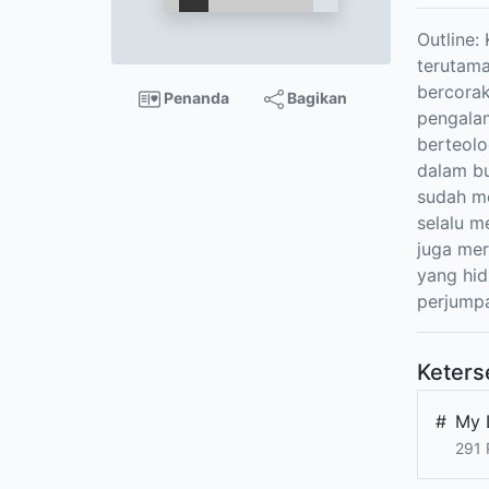
Outline:
terutama
bercorak
Penanda
Bagikan
pengalam
berteolo
dalam bu
sudah me
selalu m
juga mer
yang hid
perjump
Keters
#
My 
291