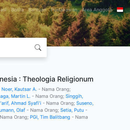
asi
Berita
Bantuan
Pustakawan
Area Anggota
esia : Theologia Religionum
;
Noer, Kautsar A.
- Nama Orang;
naga, Martin L.
- Nama Orang;
Singgih,
'arif, Ahmad Syafi'i
- Nama Orang;
Suseno,
umann, Olaf
- Nama Orang;
Setia, Putu
-
 Nama Orang;
PGI, Tim Balitbang
- Nama