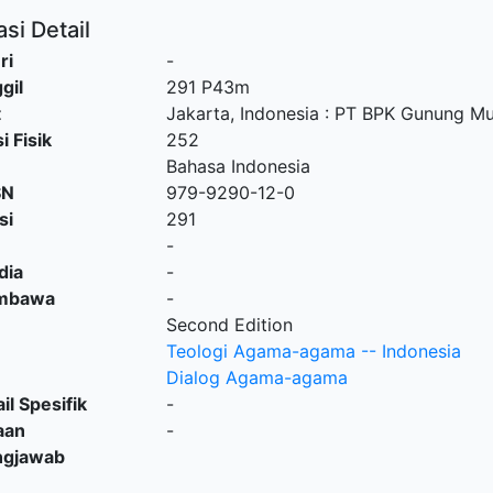
si Detail
ri
-
gil
291 P43m
t
Jakarta, Indonesia
:
PT BPK Gunung Mu
i Fisik
252
Bahasa Indonesia
SN
979-9290-12-0
si
291
-
dia
-
embawa
-
Second Edition
Teologi Agama-agama -- Indonesia
Dialog Agama-agama
il Spesifik
-
aan
-
ngjawab