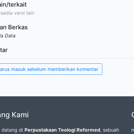
ain/terkait
sedia versi lain
an Berkas
da Data
tar
arus masuk sebelum memberikan komentar
ang Kami
 datang di
Perpustakaan Teologi Reformed
, sebuah
m