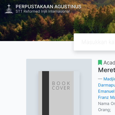
PERPUSTAKAAN AGUSTINUS
STT Reformed Injili Internasional
Acad
Meret
Madji
Darmapu
Emanuel 
Franz M
Nama O
Orang;