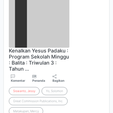
Kenalkan Yesus Padaku :
Program Sekolah Minggu
: Balita : Triwulan 3 :
Tahun …
Komentar
Penanda
Bagikan
Siswanto
,
Jessy
Yo, Solomon
Great Commission Publications, Inc.
Matakupan, Mercy