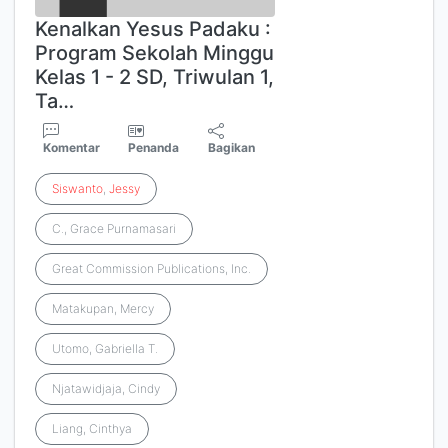
Kenalkan Yesus Padaku :
Program Sekolah Minggu
Kelas 1 - 2 SD, Triwulan 1,
Ta…
Komentar
Penanda
Bagikan
Siswanto
,
Jessy
C., Grace Purnamasari
Great Commission Publications, Inc.
Matakupan, Mercy
Utomo, Gabriella T.
Njatawidjaja, Cindy
Liang, Cinthya