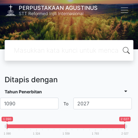
PERPUSTAKAAN AGUSTINUS
STT Reformed Injili Internasional
Ditapis dengan
Tahun Penerbitan
To
1 090
2 027
1 090
1 324
1 559
1 793
2 027