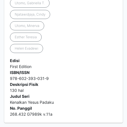
Utomo, Gabriella T.
Njatawidjaja, Cindy
Utomo, Minerva
Esther Teresia
Helen Evadewi
Edisi
First Edition
ISBN/ISSN
978-602-393-031-9
Deskripsi Fisik
130 hal
Judul Seri
Kenalkan Yesus Padaku
No. Panggil
268.432 G7989k v.11a