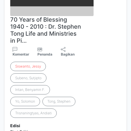
70 Years of Blessing
1940 - 2010 : Dr. Stephen
Tong Life and Ministries
in Pi…
Komentar
Penanda
Bagikan
Siswanto
,
Jessy
Subeno, Sutjipto
Intan, Benyamin F.
Yo, Solomon
Tong, Stephen
Trisnaningtyas, Andiati
Edisi