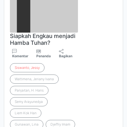
Siapkah Engkau menjadi
Hamba Tuhan?
Komentar
Penanda
Bagikan
Siswanto
,
Jessy
Wattimena, Jeriany Ivana
Panjaitan, H. Hans
Semy Arayunedya
Liem Kok Han
Gunawan, Lina
Djeffry Imam