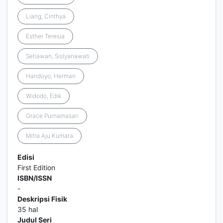
Liang, Cinthya
Esther Teresia
Setiawan, Sislyanawati
Handoyo, Herman
Widodo, Edik
Grace Purnamasari
Mitra Aju Kumara
Edisi
First Edition
ISBN/ISSN
-
Deskripsi Fisik
35 hal
Judul Seri