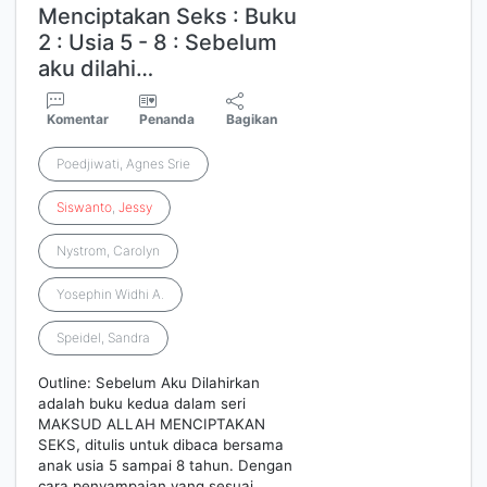
Menciptakan Seks : Buku
2 : Usia 5 - 8 : Sebelum
aku dilahi…
Komentar
Penanda
Bagikan
Poedjiwati, Agnes Srie
Siswanto
,
Jessy
Nystrom, Carolyn
Yosephin Widhi A.
Speidel, Sandra
Outline: Sebelum Aku Dilahirkan
adalah buku kedua dalam seri
MAKSUD ALLAH MENCIPTAKAN
SEKS, ditulis untuk dibaca bersama
anak usia 5 sampai 8 tahun. Dengan
cara penyampaian yang sesuai