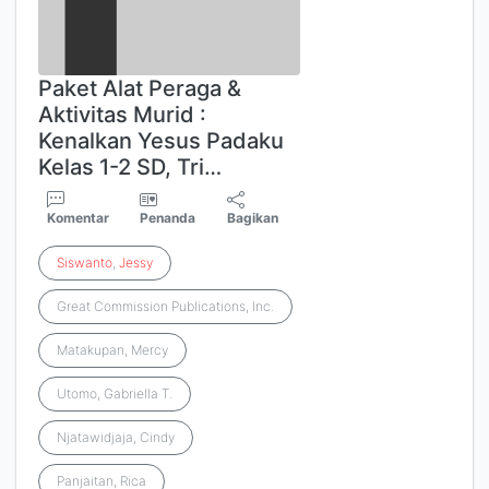
Paket Alat Peraga &
Aktivitas Murid :
Kenalkan Yesus Padaku
Kelas 1-2 SD, Tri…
Komentar
Penanda
Bagikan
Siswanto
,
Jessy
Great Commission Publications, Inc.
Matakupan, Mercy
Utomo, Gabriella T.
Njatawidjaja, Cindy
Panjaitan, Rica