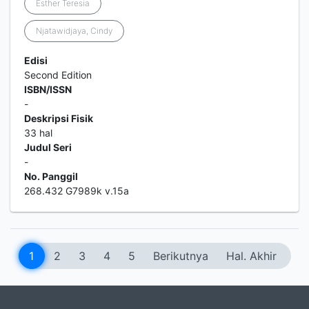
Esther Teresia
Njatawidjaya, Cindy
Edisi
Second Edition
ISBN/ISSN
-
Deskripsi Fisik
33 hal
Judul Seri
-
No. Panggil
268.432 G7989k v.15a
1
2
3
4
5
Berikutnya
Hal. Akhir