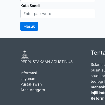
Kata Sandi
Tent
PERPUSTAKAAN AGUSTINUS
Selamat
pusat s
Informasi
studi, p
Layanan
teologi
Pustakawan
mahasi
Area Anggota
Injili I
Reforme