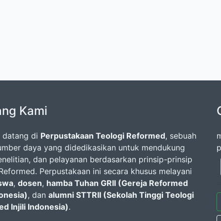
ang Kami
 datang di
Perpustakaan Teologi Reformed
, sebuah
m
umber daya yang didedikasikan untuk mendukung
p
enelitian, dan pelayanan berdasarkan prinsip-prinsip
 Reformed. Perpustakaan ini secara khusus melayani
swa
,
dosen
,
hamba Tuhan GRII (Gereja Reformed
ndonesia)
, dan
alumni STTRII (Sekolah Tinggi Teologi
d Injili Indonesia)
.