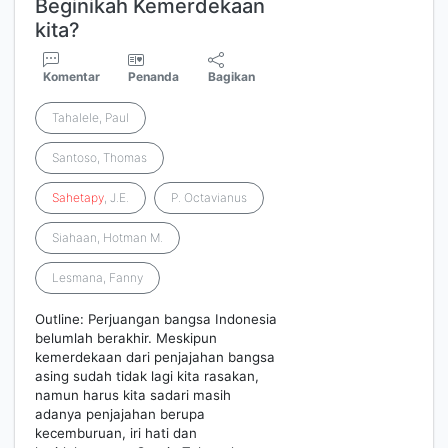
Beginikah Kemerdekaan
kita?
Komentar
Penanda
Bagikan
Tahalele, Paul
Santoso, Thomas
Sahetapy
, J.E.
P. Octavianus
Siahaan, Hotman M.
Lesmana, Fanny
Outline: Perjuangan bangsa Indonesia
belumlah berakhir. Meskipun
kemerdekaan dari penjajahan bangsa
asing sudah tidak lagi kita rasakan,
namun harus kita sadari masih
adanya penjajahan berupa
kecemburuan, iri hati dan