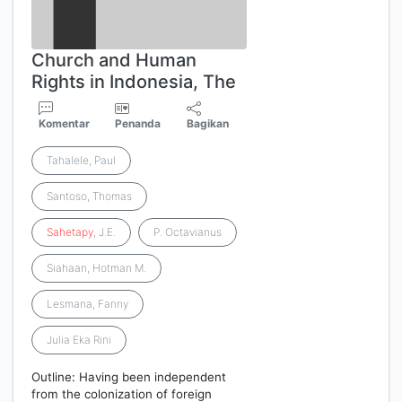
Church and Human
Rights in Indonesia, The
Komentar
Penanda
Bagikan
Tahalele, Paul
Santoso, Thomas
Sahetapy
, J.E.
P. Octavianus
Siahaan, Hotman M.
Lesmana, Fanny
Julia Eka Rini
Outline: Having been independent
from the colonization of foreign