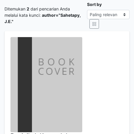
Sort by
Ditemukan
2
dari pencarian Anda
melalui kata kunci:
author="Sahetapy,
J.E."