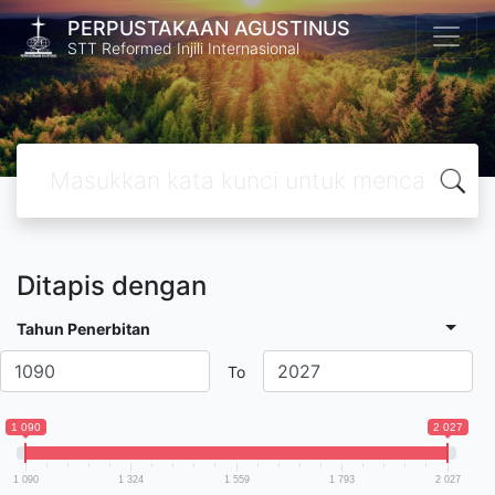
PERPUSTAKAAN AGUSTINUS
STT Reformed Injili Internasional
Ditapis dengan
Tahun Penerbitan
To
1 090
2 027
1 090
1 324
1 559
1 793
2 027