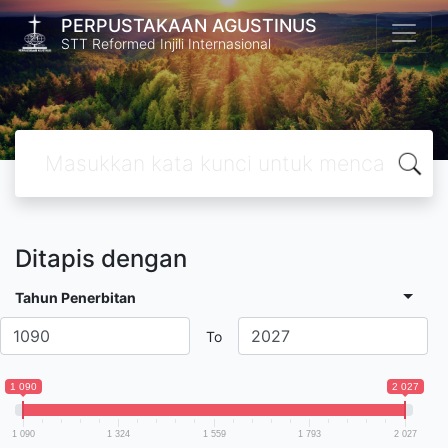
PERPUSTAKAAN AGUSTINUS
STT Reformed Injili Internasional
Ditapis dengan
Tahun Penerbitan
To
1 090
2 027
1 090
1 324
1 559
1 793
2 027