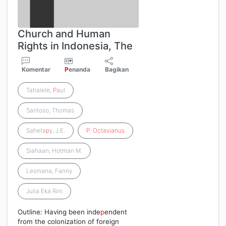
Church and Human
Rights in Indonesia, The
Komentar
P
enanda
Bagikan
Tahalele,
P
aul
Santoso, Thomas
Saheta
p
y, J.E.
P
.
Octavianus
Siahaan, Hotman M.
Lesmana, Fanny
Julia Eka Rini
Outline: Having been inde
p
endent
from the colonization of foreign