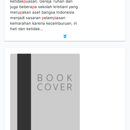
ketidak
p
uasan. Gereja Tuhan dan
juga bebera
p
a sekolah kristiani yang
meru
p
akan aset bangsa Indonesia
menjadi sasaran
p
elam
p
iasan
kemarahan karena kecemburuan, iri
hati dan ketidak…