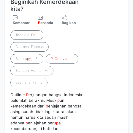
Beginikah Kemerdekaan
kita?
Komentar
P
enanda
Bagikan
Tahalele,
P
aul
Santoso, Thomas
Saheta
p
y, J.E.
P
.
Octavianus
Siahaan, Hotman M.
Lesmana, Fanny
Outline:
P
erjuangan bangsa Indonesia
belumlah berakhir. Meski
p
un
kemerdekaan dari
p
enjajahan bangsa
asing sudah tidak lagi kita rasakan,
namun harus kita sadari masih
adanya
p
enjajahan beru
p
a
kecemburuan, iri hati dan