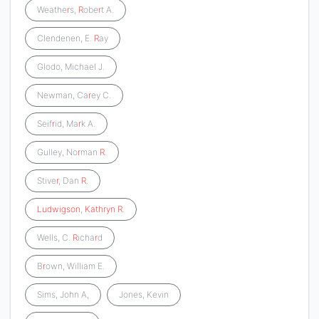
Weathe
r
s,
R
obe
r
t A.
Clendenen, E.
R
ay
Glodo, Michael J.
Newman, Ca
r
ey C.
Seif
r
id, Ma
r
k A.
Gulley, No
r
man
R
.
Stive
r
, Dan
R
.
Ludwigson
,
Kathryn
R
.
Wells, C.
R
icha
r
d
B
r
own, William E.
Sims, John A,
Jones, Kevin