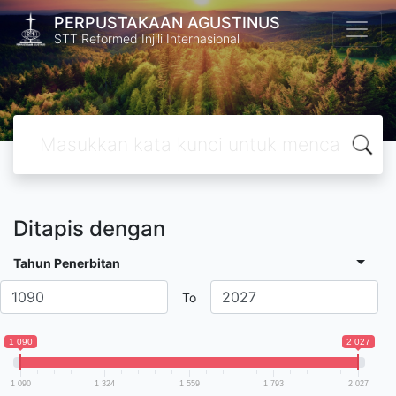
PERPUSTAKAAN AGUSTINUS
STT Reformed Injili Internasional
Ditapis dengan
Tahun Penerbitan
To
1 090
2 027
1 090
1 324
1 559
1 793
2 027