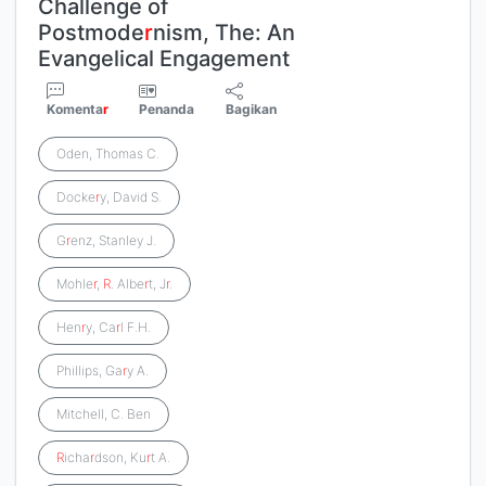
Challenge of
Postmode
r
nism, The: An
Evangelical Engagement
Komenta
r
Penanda
Bagikan
Oden, Thomas C.
Docke
r
y, David S.
G
r
enz, Stanley J.
Mohle
r
,
R
. Albe
r
t, J
r
.
Hen
r
y, Ca
r
l F.H.
Phillips, Ga
r
y A.
Mitchell, C. Ben
R
icha
r
dson, Ku
r
t A.