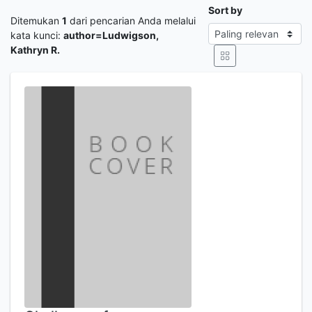
Sort by
Ditemukan
1
dari pencarian Anda melalui
kata kunci:
author=Ludwigson,
Kathryn R.