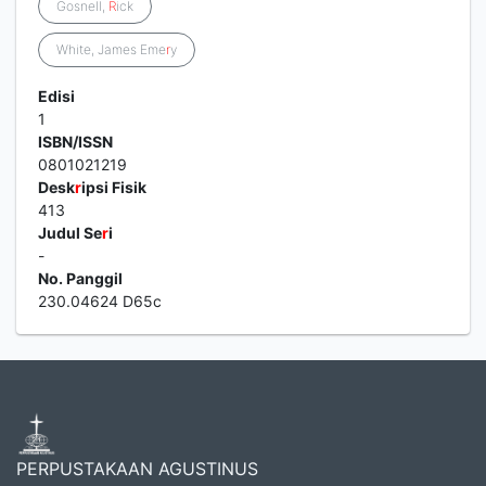
Gosnell,
R
ick
White, James Eme
r
y
Edisi
1
ISBN/ISSN
0801021219
Desk
r
ipsi Fisik
413
Judul Se
r
i
-
No. Panggil
230.04624 D65c
PERPUSTAKAAN AGUSTINUS