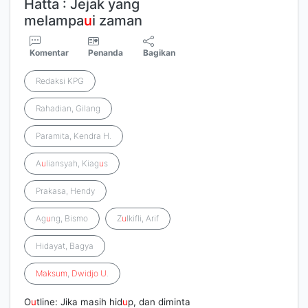
Hatta : Jejak yang
melampa
u
i zaman
Komentar
Penanda
Bagikan
Redaksi KPG
Rahadian, Gilang
Paramita, Kendra H.
A
u
liansyah, Kiag
u
s
Prakasa, Hendy
Ag
u
ng, Bismo
Z
u
lkifli, Arif
Hidayat, Bagya
Maksum
,
Dwidjo
U
.
O
u
tline: Jika masih hid
u
p, dan diminta