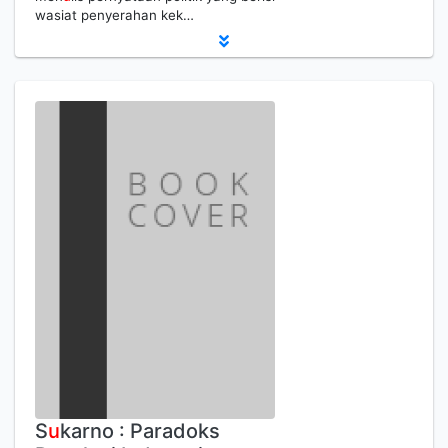
wasiat penyerahan kek…
S
u
karno : Paradoks