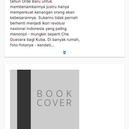
tah
u
n Orde Bar
u
u
nt
u
k
membenamkannya j
u
str
u
hanya
memperk
u
at kenangan orang akan
kebesarannya. S
u
karno tidak pernah
berhenti menjadi ikon revol
u
si
nasional Indonesia yang paling
menonjol - m
u
ngkin seperti Che
G
u
evara bagi K
u
ba. Di banyak r
u
mah,
foto-fotonya - kendati…