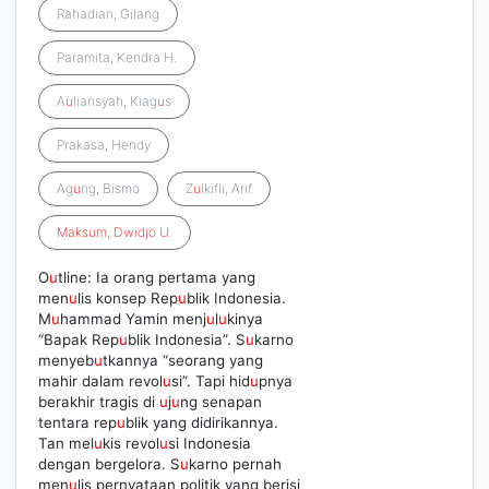
Rahadian, Gilang
Paramita, Kendra H.
A
u
liansyah, Kiag
u
s
Prakasa, Hendy
Ag
u
ng, Bismo
Z
u
lkifli, Arif
Maksum
,
Dwidjo
U
.
O
u
tline: Ia orang pertama yang
men
u
lis konsep Rep
u
blik Indonesia.
M
u
hammad Yamin menj
u
l
u
kinya
“Bapak Rep
u
blik Indonesia”. S
u
karno
menyeb
u
tkannya “seorang yang
mahir dalam revol
u
si”. Tapi hid
u
pnya
berakhir tragis di
u
j
u
ng senapan
tentara rep
u
blik yang didirikannya.
Tan mel
u
kis revol
u
si Indonesia
dengan bergelora. S
u
karno pernah
men
u
lis pernyataan politik yang berisi