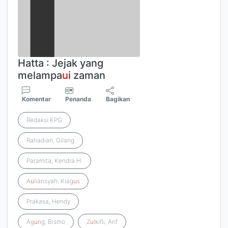
Hatta : Jejak yang
melampa
u
i zaman
Komentar
Penanda
Bagikan
Redaksi KPG
Rahadian, Gilang
Paramita, Kendra H.
A
u
liansyah, Kiag
u
s
Prakasa, Hendy
Ag
u
ng, Bismo
Z
u
lkifli, Arif