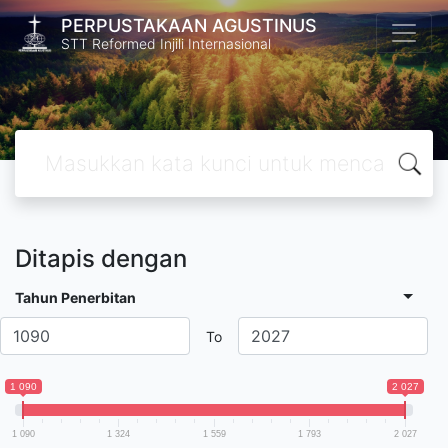
PERPUSTAKAAN AGUSTINUS
STT Reformed Injili Internasional
Ditapis dengan
Tahun Penerbitan
To
1 090
2 027
1 090
1 324
1 559
1 793
2 027