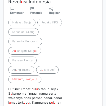
Revol
u
si Indonesia
Komentar
Penanda
Bagikan
Hidayat, Bagja
Redaksi KPG
Rahadian, Gilang
Paramita, Kendra H.
A
u
liansyah, Kiag
u
s
Prakasa, Hendy
Ag
u
ng, Bismo
Z
u
lkifli, Arif
Maksum
,
Dwidjo
U
.
O
u
tline: Empat p
u
l
u
h tah
u
n sejak
S
u
karno meninggal, nama serta
wajahnya tidak pernah benar-benar
l
u
mat terk
u
b
u
r. Kampanye p
u
l
u
han