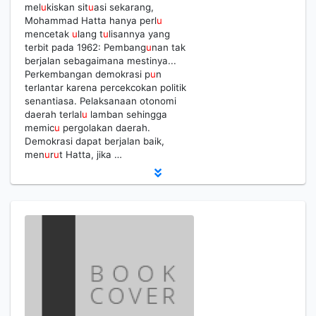
mel
u
kiskan sit
u
asi sekarang,
Mohammad Hatta hanya perl
u
mencetak
u
lang t
u
lisannya yang
terbit pada 1962: Pembang
u
nan tak
berjalan sebagaimana mestinya...
Perkembangan demokrasi p
u
n
terlantar karena percekcokan politik
senantiasa. Pelaksanaan otonomi
daerah terlal
u
lamban sehingga
memic
u
pergolakan daerah.
Demokrasi dapat berjalan baik,
men
u
r
u
t Hatta, jika …