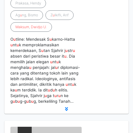
Prakasa, Hendy
Ag
u
ng, Bismo
Z
u
lkifli, Arif
Maksum
,
Dwidjo
U
.
O
u
tline: Mendesak S
u
karno-Hatta
u
nt
u
k memproklamasikan
kemerdekaan, S
u
tan Sjahrir j
u
str
u
absen dari peristiwa besar it
u
. Dia
memilih jalan elegan
u
nt
u
k
menghala
u
penjajah: jal
u
r diplomasi-
cara yang ditentang tokoh lain yang
lebih radikal. Ideologinya, antifasis
dan antimiliter, dikritik hanya
u
nt
u
k
ka
u
m terdidik. Ia dit
u
d
u
h elitis.
Sejatinya, Sjahrir j
u
ga t
u
r
u
n ke
g
u
b
u
g-g
u
b
u
g, berkeliling Tanah…