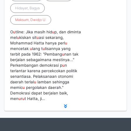
Hidayat, Bagya
Maksum
,
Dwidjo
U
.
O
u
tline: Jika masih hid
u
p, dan diminta
mel
u
kiskan sit
u
asi sekarang,
Mohammad Hatta hanya perl
u
mencetak
u
lang t
u
lisannya yang
terbit pada 1962: "Pembang
u
nan tak
berjalan sebagaimana mestinya..."
Perkembangan demokrasi p
u
n
terlantar karena percekcokan politik
senantiasa. Pelaksanaan otonomi
daerah terlal
u
lamban sehingga
memic
u
pergolakan daerah."
Demokrasi dapat berjalan baik,
men
u
r
u
t Hatta, ji…