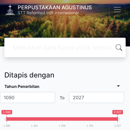
PERPUSTAKAAN AGUSTINUS
STT Reformed Injili Internasional
Ditapis dengan
Tahun Penerbitan
To
1 090
2 027
1 090
1 324
1 559
1 793
2 027