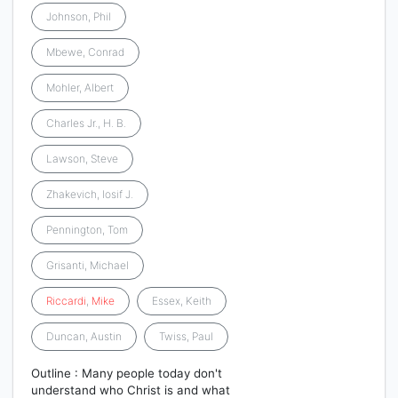
Johnson, Phil
Mbewe, Conrad
Mohler, Albert
Charles Jr., H. B.
Lawson, Steve
Zhakevich, Iosif J.
Pennington, Tom
Grisanti, Michael
Riccardi
,
Mike
Essex, Keith
Duncan, Austin
Twiss, Paul
Outline : Many people today don't
understand who Christ is and what