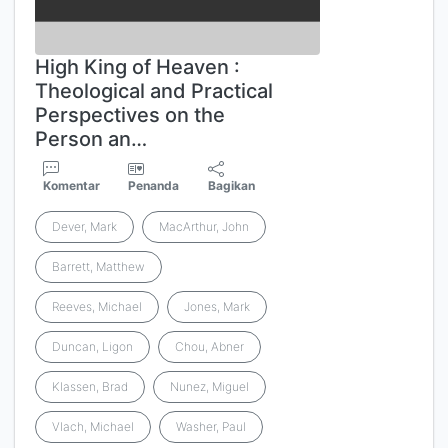
High King of Heaven :
Theological and Practical
Perspectives on the
Person an…
Komentar
Penanda
Bagikan
Dever, Mark
MacArthur, John
Barrett, Matthew
Reeves, Michael
Jones, Mark
Duncan, Ligon
Chou, Abner
Klassen, Brad
Nunez, Miguel
Vlach, Michael
Washer, Paul