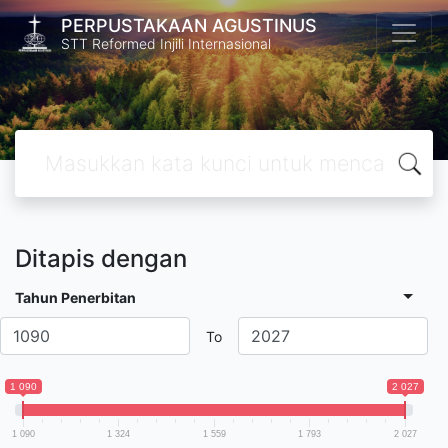
PERPUSTAKAAN AGUSTINUS
STT Reformed Injili Internasional
Ditapis dengan
Tahun Penerbitan
To
1 090
2 027
1 090
1 324
1 559
1 793
2 027