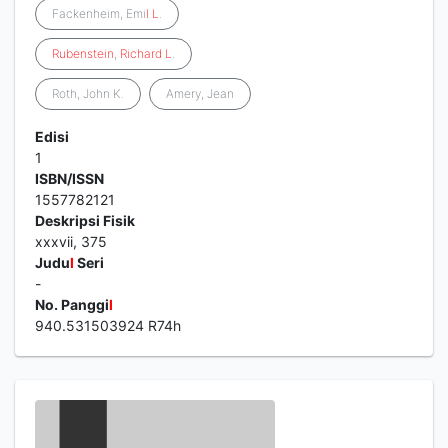
Fackenheim, Emi
l
L
.
Rubenstein
,
Richard
L
.
Roth, John K.
Amery, Jean
Edisi
1
ISBN/ISSN
1557782121
Deskripsi Fisik
xxxvii, 375
Judu
l
Seri
-
No. Panggi
l
940.531503924 R74h