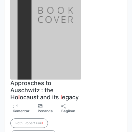
Approaches to
Auschwitz : the
Ho
l
ocaust and its
l
egacy
Komentar
Penanda
Bagikan
Roth, Robert Pau
l