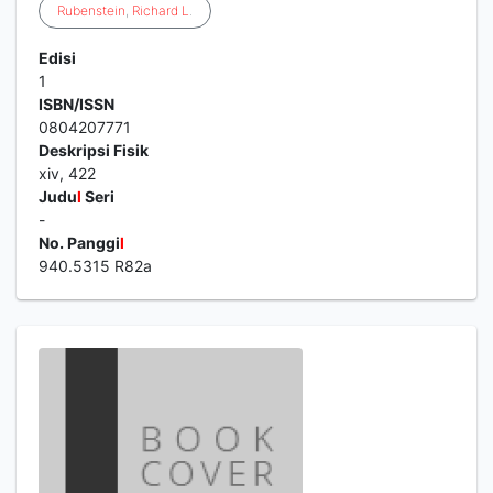
Rubenstein
,
Richard
L
.
Edisi
1
ISBN/ISSN
0804207771
Deskripsi Fisik
xiv, 422
Judu
l
Seri
-
No. Panggi
l
940.5315 R82a