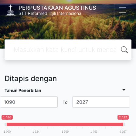
PERPUSTAKAAN AGUSTINUS
STT Reformed Injili Internasional
Ditapis dengan
Tahun Penerbitan
To
1 090
2 027
1 090
1 324
1 559
1 793
2 027