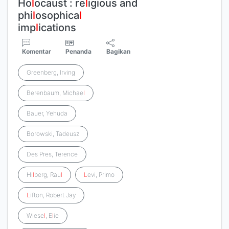
Ho
l
ocaust : re
l
igious and
phi
l
osophica
l
imp
l
ications
Komentar
Penanda
Bagikan
Greenberg, Irving
Berenbaum, Michae
l
Bauer, Yehuda
Borowski, Tadeusz
Des Pres, Terence
Hi
l
berg, Rau
l
L
evi, Primo
L
ifton, Robert Jay
Wiese
l
, E
l
ie