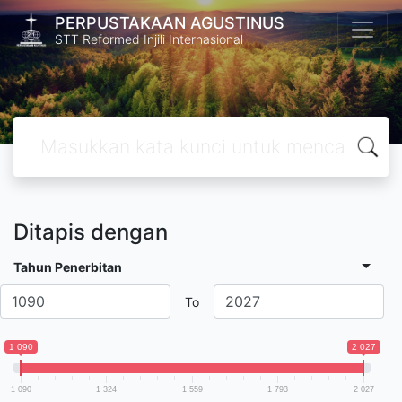
PERPUSTAKAAN AGUSTINUS
STT Reformed Injili Internasional
Ditapis dengan
Tahun Penerbitan
To
1 090
2 027
1 090
1 324
1 559
1 793
2 027