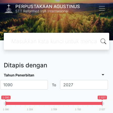
PERPUSTAKAAN AGUSTINUS
STT Reformed Injili Internasional
Ditapis dengan
Tahun Penerbitan
To
1 090
2 027
1 090
1 324
1 559
1 793
2 027