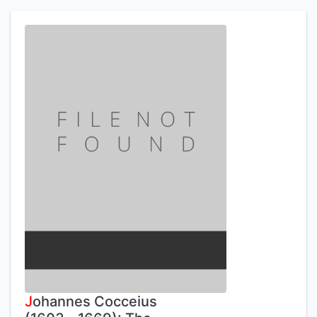
J
ohannes Cocceius