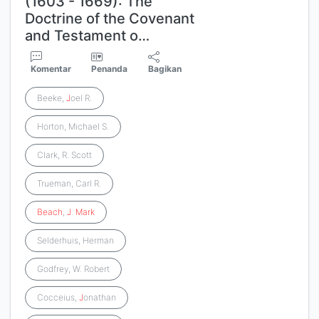
(1603 - 1669): The
Doctrine of the Covenant
and Testament o…
Komentar
Penanda
Bagikan
Beeke,
J
oel R.
Horton, Michael S.
Clark, R. Scott
Trueman, Carl R.
Beach
,
J
.
Mark
Selderhuis, Herman
Godfrey, W. Robert
Cocceius,
J
onathan