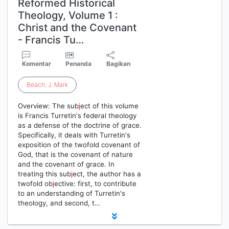
Reformed Historical
Theology, Volume 1 :
Christ and the Covenant
- Francis Tu…
Komentar
Penanda
Bagikan
Beach
,
J
.
Mark
Overview: The sub
j
ect of this volume
is Francis Turretin's federal theology
as a defense of the doctrine of grace.
Specifically, it deals with Turretin's
exposition of the twofold covenant of
God, that is the covenant of nature
and the covenant of grace. In
treating this sub
j
ect, the author has a
twofold ob
j
ective: first, to contribute
to an understanding of Turretin's
theology, and second, t…