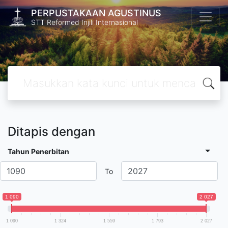
PERPUSTAKAAN AGUSTINUS
STT Reformed Injili Internasional
Ditapis dengan
Tahun Penerbitan
To
1 090
2 027
1 090
1 324
1 559
1 793
2 027