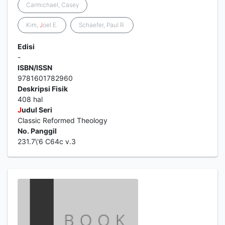
Carmichael, Casey
Kim,
J
oel E.
Schaefer, Paul R.
Edisi
-
ISBN/ISSN
9781601782960
Deskripsi Fisik
408 hal
J
udul Seri
Classic Reformed Theology
No. Panggil
231.7\'6 C64c v.3