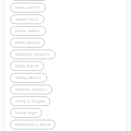
Henry, Carl F.H.
J
ewett, Paul K.
Packer,
J
ames I.
Ramm, Bernard
Ridderbos, Herman N.
Stibbs, Alan M.
Tenney, Merril C.
Wiseman, Donald
J
.
Young, G. Douglas
Nicole, Roger
Geldenhuys,
J
. Norval