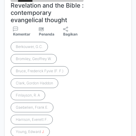
Revelation and the Bible :
contemporary
evangelical thought
Komentar
Penanda
Bagikan
Berkouwer, G.C.
Bromiley, Geoffrey W.
Bruce, Frederick Fyvie (F. F.)
Clark, Gordon Haddon
Finlayson, R. A
Gaebelien, Frank E.
Harrison, Everett F.
Young, Edward
J
.