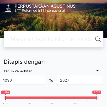
PERPUSTAKAAN AGUSTINUS
STT Reformed Injili Internasional
Ditapis dengan
Tahun Penerbitan
To
1 090
2 027
1 090
1 324
1 559
1 793
2 027