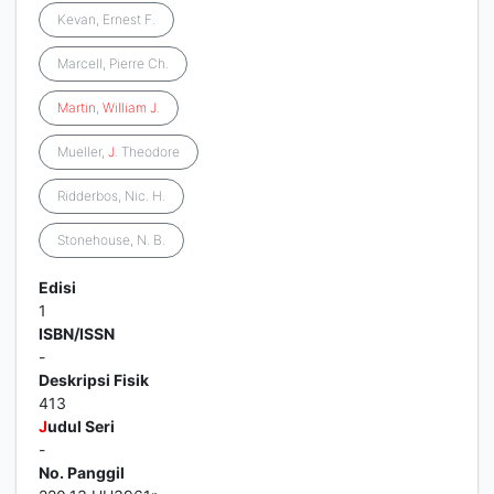
Kevan, Ernest F.
Marcell, Pierre Ch.
Martin
,
William
J
.
Mueller,
J
. Theodore
Ridderbos, Nic. H.
Stonehouse, N. B.
Edisi
1
ISBN/ISSN
-
Deskripsi Fisik
413
J
udul Seri
-
No. Panggil