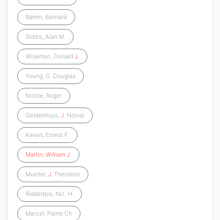
Ramm, Bernard
Stibbs, Alan M.
Wiseman, Donald
J
.
Young, G. Douglas
Nicole, Roger
Geldenhuys,
J
. Norval
Kevan, Ernest F.
Martin
,
William
J
.
Mueller,
J
. Theodore
Ridderbos, Nic. H.
Marcel, Pierre Ch