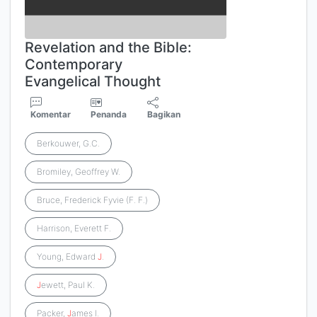
Revelation and the Bible:
Contemporary
Evangelical Thought
Komentar
Penanda
Bagikan
Berkouwer, G.C.
Bromiley, Geoffrey W.
Bruce, Frederick Fyvie (F. F.)
Harrison, Everett F.
Young, Edward
J
.
J
ewett, Paul K.
Packer,
J
ames I.