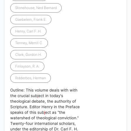
Stonehouse, Ned Bernard
Gaebelein, Frank E.
Henry, Carl F. H.
Tenney, Merrill C.
Clark, Gordon H.
Finlayson, R. A.
Ridderbos, Herman
Outline: This volume deals with with
the crucial sub
j
ect in today's
theological debate, the authority of
Scripture. Editor Henry in the Preface
speaks of this sub
j
ect as "the
watershed of theological conviction."
Twenty-four international scholars,
under the editorship of Dr. Carl F. H.