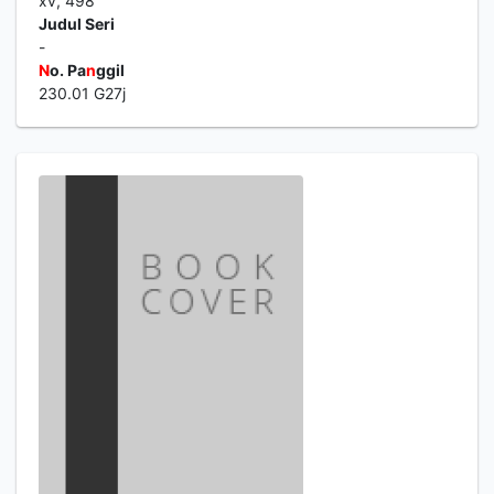
xv, 498
Judul Seri
-
N
o. Pa
n
ggil
230.01 G27j