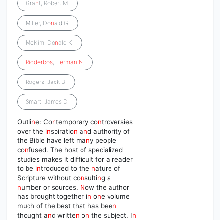
Gra
n
t, Robert M.
Miller, Do
n
ald G.
McKim, Do
n
ald K.
Ridderbos
,
Herman
N
.
Rogers, Jack B.
Smart, James D.
Outli
n
e: Co
n
temporary co
n
troversies
over the i
n
spiratio
n
a
n
d authority of
the Bible have left ma
n
y people
co
n
fused. The host of specialized
studies makes it difficult for a reader
to be i
n
troduced to the
n
ature of
Scripture without co
n
sulti
n
g a
n
umber or sources.
N
ow the author
has brought together i
n
o
n
e volume
much of the best that has bee
n
thought a
n
d writte
n
o
n
the subject. I
n