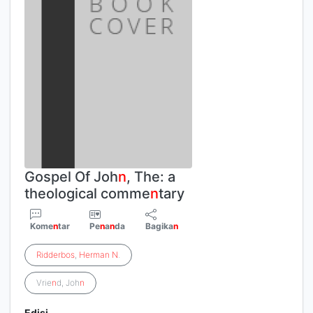
Gospel Of Joh
n
, The: a
theological comme
n
tary
Kome
n
tar
Pe
n
a
n
da
Bagika
n
Ridderbos
,
Herman
N
.
Vrie
n
d, Joh
n
Edisi