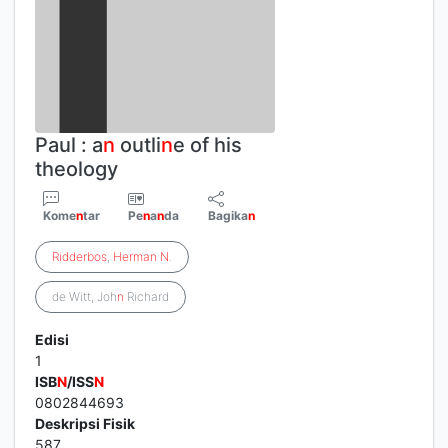
Paul : a
n
outli
n
e of his
theology
Kome
n
tar
Pe
n
a
n
da
Bagika
n
Ridderbos
,
Herman
N
.
de Witt, Joh
n
Richard
Edisi
1
ISB
N
/ISS
N
0802844693
Deskripsi Fisik
587