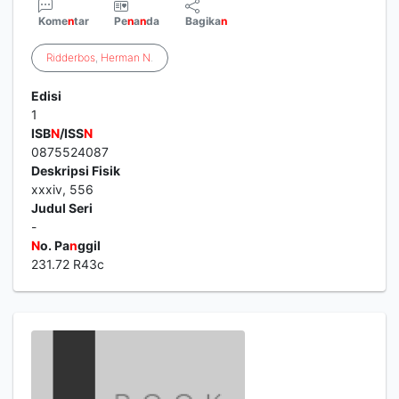
Kome
n
tar
Pe
n
a
n
da
Bagika
n
Ridderbos
,
Herman
N
.
Edisi
1
ISB
N
/ISS
N
0875524087
Deskripsi Fisik
xxxiv, 556
Judul Seri
-
N
o. Pa
n
ggil
231.72 R43c