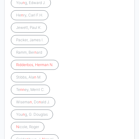
You
n
g, Edward J.
He
n
ry, Carl F.H.
Jewett, Paul K.
Packer, James I.
Ramm, Ber
n
ard
Ridderbos
,
Herman
N
.
Stibbs, Ala
n
M.
Te
n
n
ey, Merril C.
Wisema
n
, Do
n
ald J.
You
n
g, G. Douglas
N
icole, Roger