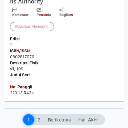
Its Authority
Kome
n
tar
Pe
n
a
n
da
Bagika
n
Ridderbos
,
Herman
N
.
Edisi
1
ISB
N
/ISS
N
0802817076
Deskripsi Fisik
vii, 109
Judul Seri
-
N
o. Pa
n
ggil
220.13 R43s
1
2
Berikutnya
Hal. Akhir