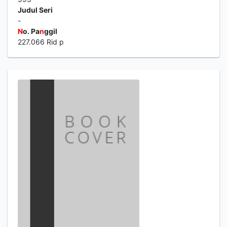
Judul Seri
-
N
o. Pa
n
ggil
227.066 Rid p