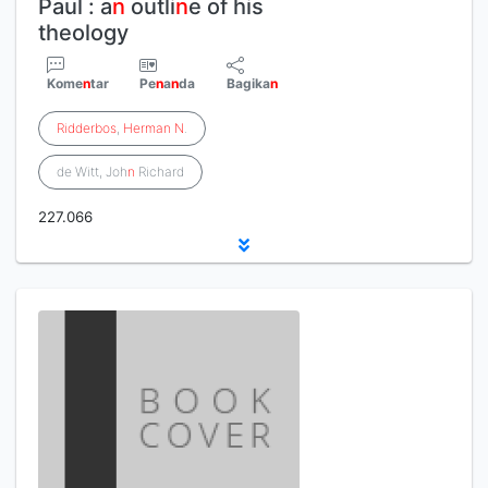
Paul : a
n
outli
n
e of his
theology
Kome
n
tar
Pe
n
a
n
da
Bagika
n
Ridderbos
,
Herman
N
.
de Witt, Joh
n
Richard
227.066