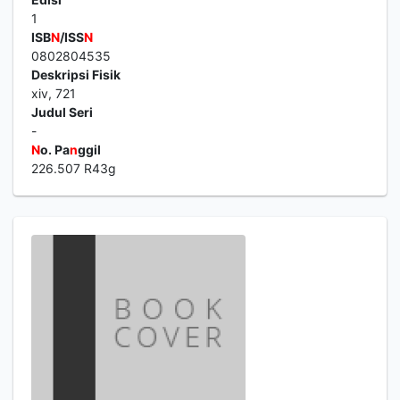
1
ISB
N
/ISS
N
0802804535
Deskripsi Fisik
xiv, 721
Judul Seri
-
N
o. Pa
n
ggil
226.507 R43g