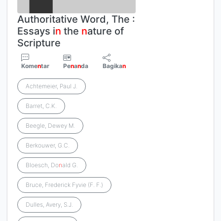
Authoritative Word, The :
Essays i
n
the
n
ature of
Scripture
Kome
n
tar
Pe
n
a
n
da
Bagika
n
Achtemeier, Paul J.
Barret, C.K.
Beegle, Dewey M.
Berkouwer, G.C.
Bloesch, Do
n
ald G.
Bruce, Frederick Fyvie (F. F.)
Dulles, Avery, S.J.