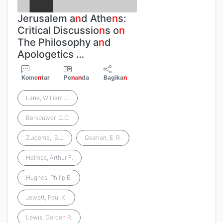
Jerusalem a
n
d Athe
n
s:
Critical Discussio
n
s o
n
The Philosophy a
n
d
Apologetics …
Kome
n
tar
Pe
n
a
n
da
Bagika
n
La
n
e, William L.
Berkouwer, G.C.
Zuidema,, S.U
Geeha
n
, E. R.
Holmes, Arthur F.
Hughes, Philip E.
Jewett, Paul K.
Lewis, Gordo
n
R.