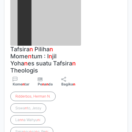
Tafsira
n
Piliha
n
Mome
n
tum : I
n
jil
Yoha
n
es suatu Tafsira
n
Theologis
Kome
n
tar
Pe
n
a
n
da
Bagika
n
Ridderbos
,
Herman
N
.
Siswa
n
to, Jessy
La
n
n
a Wahyu
n
i
Sima
n
gu
n
so
n
g, Pe
n
i