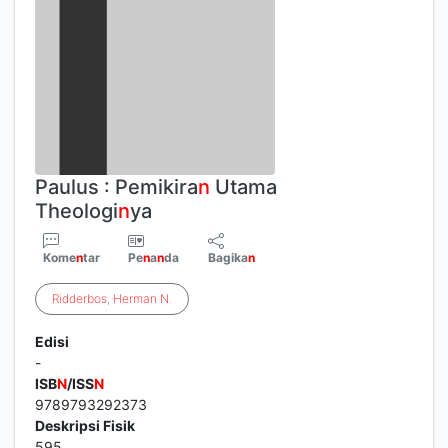
Paulus : Pemikira
n
Utama
Theologi
n
ya
Kome
n
tar
Pe
n
a
n
da
Bagika
n
Ridderbos
,
Herman
N
.
Edisi
-
ISB
N
/ISS
N
9789793292373
Deskripsi Fisik
595