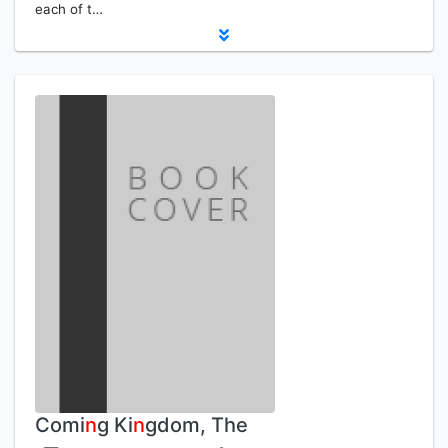
each of t…
Comi
n
g Ki
n
gdom, The