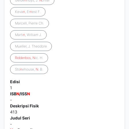
Gelde
n
huys, J.
N
orval
Keva
n
, Er
n
est F.
Marcell, Pierre Ch.
Marti
n
, William J.
Mueller, J. Theodore
Ridderbos
,
N
ic. H.
Sto
n
ehouse,
N
. B.
Edisi
1
ISB
N
/ISS
N
-
Deskripsi Fisik
413
Judul Seri
-