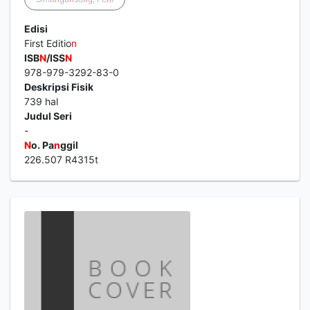
Edisi
First Editio
n
ISB
N
/ISS
N
978-979-3292-83-0
Deskripsi Fisik
739 hal
Judul Seri
-
N
o. Pa
n
ggil
226.507 R4315t