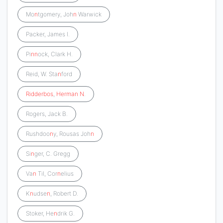
Mo
n
tgomery, Joh
n
Warwick
Packer, James I.
Pi
n
n
ock, Clark H.
Reid, W. Sta
n
ford
Ridderbos
,
Herman
N
.
Rogers, Jack B.
Rushdoo
n
y, Rousas Joh
n
Si
n
ger, C. Gregg
Va
n
Til, Cor
n
elius
K
n
udse
n
, Robert D.
Stoker, He
n
drik G.