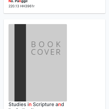
N
o. Pa
n
ggil
220.13 HH3961r
Studies i
n
Scripture a
n
d