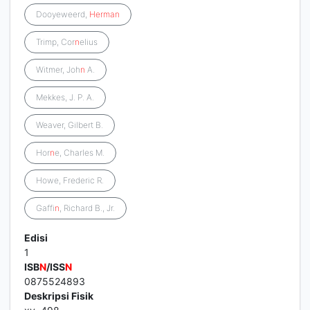
Dooyeweerd,
Herman
Trimp, Cor
n
elius
Witmer, Joh
n
A.
Mekkes, J. P. A.
Weaver, Gilbert B.
Hor
n
e, Charles M.
Howe, Frederic R.
Gaffi
n
, Richard B., Jr.
Edisi
1
ISB
N
/ISS
N
0875524893
Deskripsi Fisik