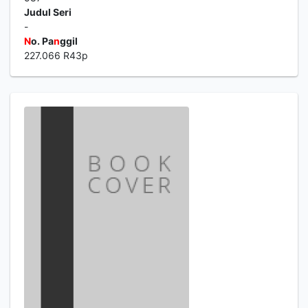
Judul Seri
-
N
o. Pa
n
ggil
227.066 R43p