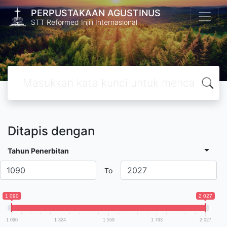
PERPUSTAKAAN AGUSTINUS
STT Reformed Injili Internasional
Ditapis dengan
Tahun Penerbitan
To
1 090
2 027
1 090
1 324
1 559
1 793
2 027