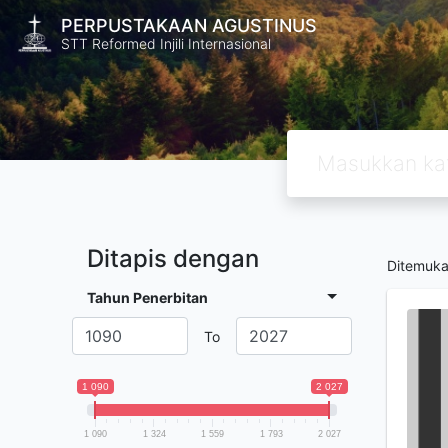
PERPUSTAKAAN AGUSTINUS
STT Reformed Injili Internasional
Ditapis dengan
Ditemuk
Tahun Penerbitan
To
1 090
2 027
1 090
1 324
1 559
1 793
2 027