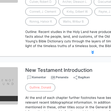
Culver, Robert D.
Archer, Gleason L.
Giacumaki
Connell, J. Clement
Kirby, Gilbert W.
Payne, J
Ronnig, Halvor R.
Wallis, Wilbur B.
Outline: Recent studies in the Holy Land have produc
facts about the people, land, and customs, of the Ol
Young's Bible Dictionary cuts through the layers of tim
light of the timeless truths of a timeless book, the Bibl
New Testament Introduction
Komentar
Penanda
Bagikan
Guthrie
,
Donald
At the end of each chapter further footnotes have b
relevant recent bibliographical information. In additio
mentioned in these, other titles occur in the General B