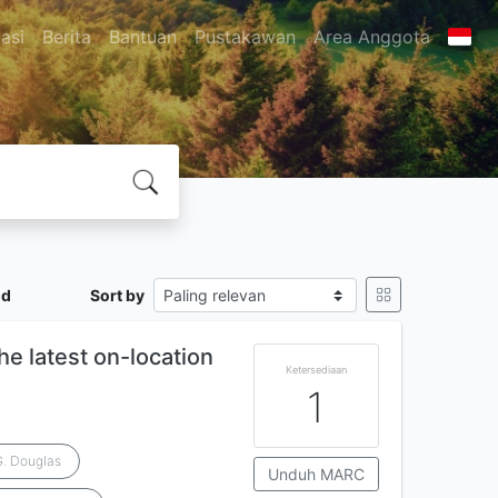
asi
Berita
Bantuan
Pustakawan
Area Anggota
ld
Sort by
he latest on-location
Ketersediaan
1
G. Douglas
Unduh MARC