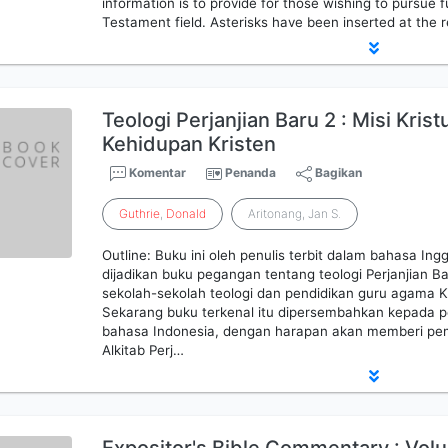
information is to provide for those wishing to pursue 
Testament field. Asterisks have been inserted at the 
Teologi Perjanjian Baru 2 : Misi Kris
Kehidupan Kristen
Komentar
Penanda
Bagikan
Guthrie
,
Donald
Aritonang, Jan S.
Outline: Buku ini oleh penulis terbit dalam bahasa Ing
dijadikan buku pegangan tentang teologi Perjanjian 
sekolah-sekolah teologi dan pendidikan guru agama Kr
Sekarang buku terkenal itu dipersembahkan kepada
bahasa Indonesia, dengan harapan akan memberi p
Alkitab Perj…