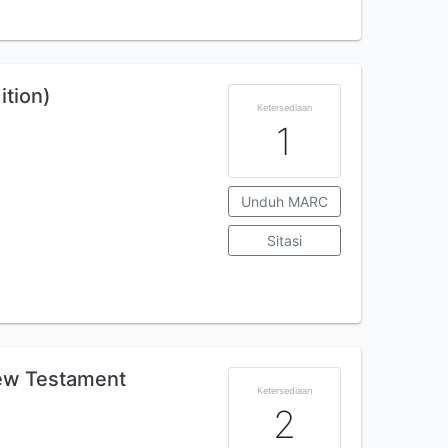
ition)
Ketersediaan
1
Unduh MARC
Sitasi
New Testament
Ketersediaan
2