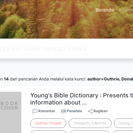
Beranda
Inform
an
14
dari pencarian Anda melalui kata kunci:
author=Guthrie, Dona
Young's Bible Dictionary : Presents t
information about …
Komentar
Penanda
Bagikan
Guthrie
,
Donald
Yamauchi, Edwin M.
Young, 