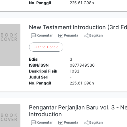
No. Panggil
225.61 G98n
New Testament Introduction (3rd Ed
Komentar
Penanda
Bagikan
Guthrie
,
Donald
Edisi
3
ISBN/ISSN
0877849536
Deskripsi Fisik
1033
Judul Seri
-
No. Panggil
225.61 G98n
Pengantar Perjanjian Baru vol. 3 - 
Introduction
Komentar
Penanda
Bagikan