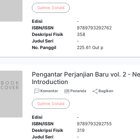
Guthrie
,
Donald
Edisi
-
ISBN/ISSN
9789793292762
Deskripsi Fisik
358
Judul Seri
-
No. Panggil
225.61 Gut p
Pengantar Perjanjian Baru vol. 2 - 
Introduction
Komentar
Penanda
Bagikan
Guthrie
,
Donald
Edisi
-
ISBN/ISSN
9789793292755
Deskripsi Fisik
319
Judul Seri
-