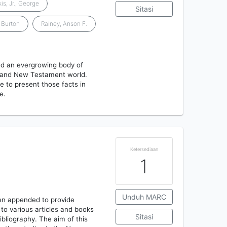
s, Jr., George
Sitasi
. Burton
Rainey, Anson F.
ed an evergrowing body of
d and New Testament world.
e to present those facts in
e.
Ketersediaan
1
Unduh MARC
een appended to provide
n to various articles and books
Sitasi
ibliography. The aim of this