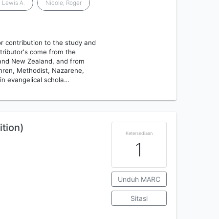
, Lewis A.
Nicole, Roger
r contribution to the study and
ntributor's come from the
, and New Zealand, and from
thren, Methodist, Nazarene,
in evangelical schola…
tion)
Ketersediaan
1
Unduh MARC
Sitasi