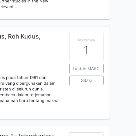
further studies in the New
relevant …
tus, Roh Kudus,
Ketersediaan
1
Unduh MARC
gris pada tahun 1981 dan
Sitasi
Baru yang dipergunakan dalam
isten di seluruh dunia.
 pembaca dalam terjemahan
emahaman baru tentang makna