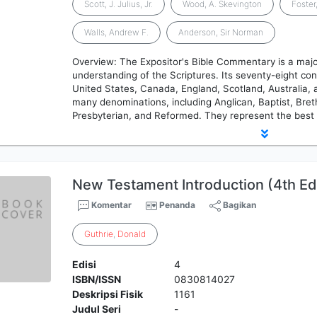
Scott, J. Julius, Jr.
Wood, A. Skevington
Foster
Walls, Andrew F.
Anderson, Sir Norman
Overview: The Expositor's Bible Commentary is a majo
understanding of the Scriptures. Its seventy-eight co
United States, Canada, England, Scotland, Australia
many denominations, including Anglican, Baptist, Bre
Presbyterian, and Reformed. They represent the best 
New Testament Introduction (4th Edi
Komentar
Penanda
Bagikan
Guthrie
,
Donald
Edisi
4
ISBN/ISSN
0830814027
Deskripsi Fisik
1161
Judul Seri
-