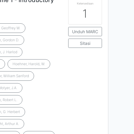
me 1 - Introductory
Ketersediaan
1
, Geoffrey W.
Unduh MARC
, Gordon D.
Sitasi
, J. Harlod
.
Hoehner, Harold, W.
r, William Sanford
Motyer, J.A.
, Robert L.
n, G. Herbert
t, Arthur A.