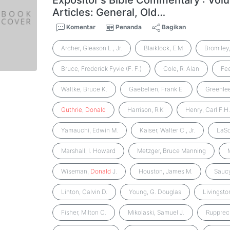
Expositor's Bible Commentary : Volu
Articles: General, Old…
Komentar
Penanda
Bagikan
Archer, Gleason L., Jr.
Blaiklock, E.M
Bromiley
Bruce, Frederick Fyvie (F. F.)
Cole, R. Alan
Fee
Waltke, Bruce K.
Gaebelien, Frank E.
Greenlee
Guthrie
,
Donald
Harrison, R.K
Henry, Carl F.H
Yamauchi, Edwin M.
Kaiser, Walter C., Jr.
LaSo
Marshall, I. Howard
Metzger, Bruce Manning
Wiseman,
Donald
J.
Houston, James M.
Saucy
Linton, Calvin D.
Young, G. Douglas
Livingsto
Fisher, Milton C.
Mikolaski, Samuel J.
Rupprech