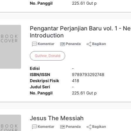
No. Panggil
225.61 Gut p
Pengantar Perjanjian Baru vol. 1 - 
Introduction
Komentar
Penanda
Bagikan
Guthrie
,
Donald
Edisi
-
ISBN/ISSN
9789793292748
Deskripsi Fisik
418
Judul Seri
-
No. Panggil
225.61 Gut p
Jesus The Messiah
Komentar
Penanda
Bagikan