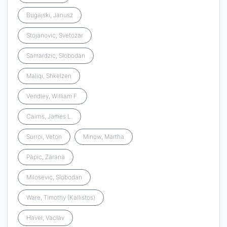
Bugajski, Janusz
Stojanovic, Svetozar
Samardzic, Slobodan
Maliqi, Shkelzen
Vendley, William F.
Cairns, James L.
Surroi, Veton
Minow, Martha
Papic, Zarana
Milosevic, Slobodan
Ware, Timothy (Kallistos)
Havel, Vaclav