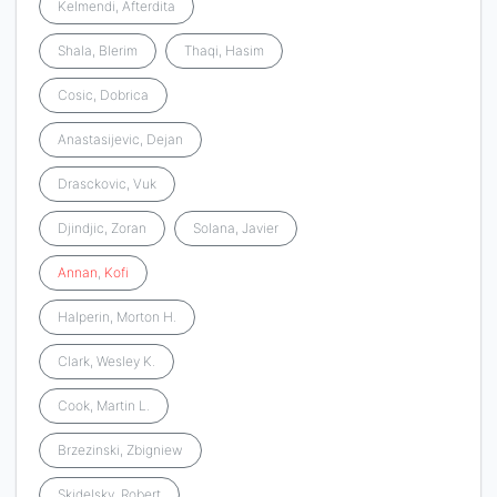
Kelmendi, Afterdita
Shala, Blerim
Thaqi, Hasim
Cosic, Dobrica
Anastasijevic, Dejan
Drasckovic, Vuk
Djindjic, Zoran
Solana, Javier
Annan
,
Kofi
Halperin, Morton H.
Clark, Wesley K.
Cook, Martin L.
Brzezinski, Zbigniew
Skidelsky, Robert