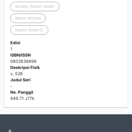
Buckley, William Joseph
Walzer, Michael
Kaplan, Robert D.
Edisi
1
ISBN/ISSN
0802838898
Deskripsi Fisik
v, 528
Judul Seri
-
No. Panggil
949.71 J77k