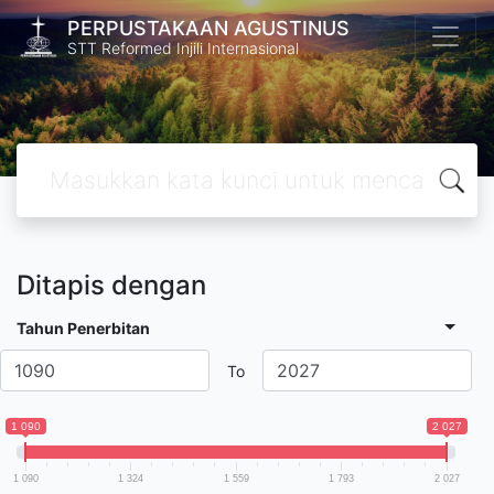
PERPUSTAKAAN AGUSTINUS
STT Reformed Injili Internasional
Ditapis dengan
Tahun Penerbitan
To
1 090
2 027
1 090
1 324
1 559
1 793
2 027