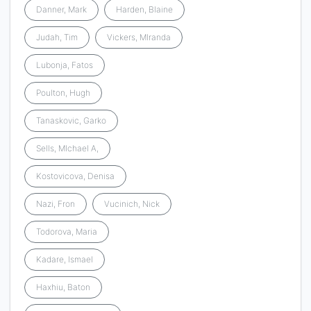
Danner, Mark
Harden, Blaine
Judah, Tim
Vickers, MIranda
Lubonja, Fatos
Poulton, Hugh
Tanaskovic, Garko
Sells, MIchael A,
Kostovicova, Denisa
Nazi, Fron
Vucinich, Nick
Todorova, Maria
Kadare, Ismael
Haxhiu, Baton