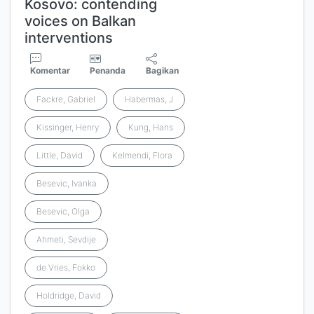
Kosovo: contending
voices on Balkan
interventions
Komentar
Penanda
Bagikan
Fackre, Gabriel
Habermas, J
Kissinger, Henry
Kung, Hans
Little, David
Kelmendi, Flora
Besevic, Ivanka
Besevic, Olga
Ahmeti, Sevdije
de Vries, Fokko
Holdridge, David