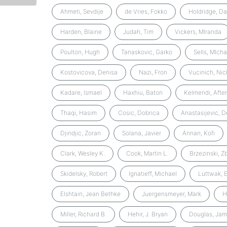
Ahmeti, Sevdije
de Vries, Fokko
Holdridge, Da
Harden, Blaine
Judah, Tim
Vickers, MIranda
Poulton, Hugh
Tanaskovic, Garko
Sells, MIcha
Kostovicova, Denisa
Nazi, Fron
Vucinich, Nic
Kadare, Ismael
Haxhiu, Baton
Kelmendi, After
Thaqi, Hasim
Cosic, Dobrica
Anastasijevic, D
Djindjic, Zoran
Solana, Javier
Annan, Kofi
Clark, Wesley K.
Cook, Martin L.
Brzezinski, Z
Skidelsky, Robert
Ignatieff, Michael
Luttwak, 
Elshtain, Jean Bethke
Juergensmeyer, Mark
H
Miller, Richard B.
Hehir, J. Bryan
Douglas, Jam