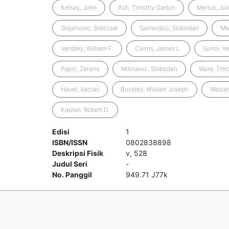
Kelsay, John
Ash, Timothy Garton
Mertus, Jul
Stojanovic, Svetozar
Samardzic, Slobodan
Ma
Vendley, William F.
Cairns, James L.
Surroi, V
Papic, Zarana
Milosevic, Slobodan
Ware, Timo
Havel, Vaclav
Buckley, William Joseph
Walzer
Kaplan, Robert D.
Edisi
1
ISBN/ISSN
0802838898
Deskripsi Fisik
v, 528
Judul Seri
-
No. Panggil
949.71 J77k