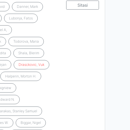
Sitasi
vid
Danner, Mark
Lubonja, Fatos
el A,
k
Todorova, Maria
dita
Shala, Blerim
ejan
Drasckovic
,
Vuk
Halperin, Morton H.
bigniew
Edward N.
arakas, Stanley Samuel
es W.
Biggar, Nigel