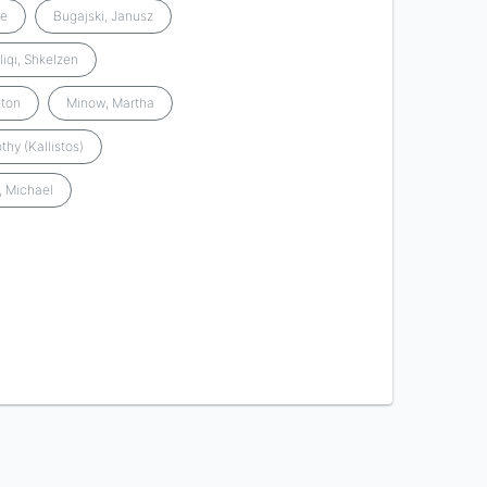
ie
Bugajski, Janusz
liqi, Shkelzen
eton
Minow, Martha
thy (Kallistos)
, Michael