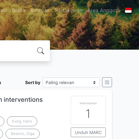
asi
Berita
Bantuan
Pustakawan
Area Anggota
k
Sort by
n interventions
Ketersediaan
1
Kung, Hans
Unduh MARC
Besevic, Olga