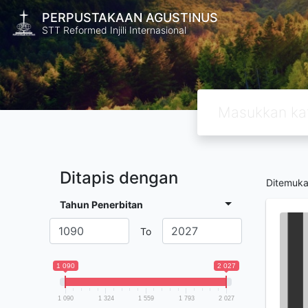
PERPUSTAKAAN AGUSTINUS
STT Reformed Injili Internasional
Ditapis dengan
Ditemuk
Tahun Penerbitan
To
1 090
2 027
1 090
1 324
1 559
1 793
2 027