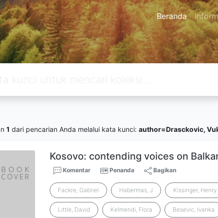
Beranda
Inform
an
1
dari pencarian Anda melalui kata kunci:
author=Drasckovic, Vu
Kosovo: contending voices on Balka
Komentar
Penanda
Bagikan
Fackre, Gabriel
Habermas, J
Kissinger, Henry
Little, David
Kelmendi, Flora
Besevic, Ivanka