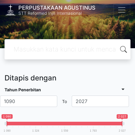
PERPUSTAKAAN AGUSTINUS
STT Reformed Injili Internasional
Ditapis dengan
Tahun Penerbitan
To
1 090
2 027
1 090
1 324
1 559
1 793
2 027