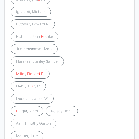
Ignatieff, Michael
Luttwak, Edward N.
Elshtain, Jean
B
ethke
Juergensmeyer, Mark
Harakas, Stanley Samuel
Miller
,
Richard
B
.
Hehir, J.
B
ryan
Douglas, James W.
B
iggar, Nigel
Kelsay, John
Ash, Timothy Garton
Mertus, Julie