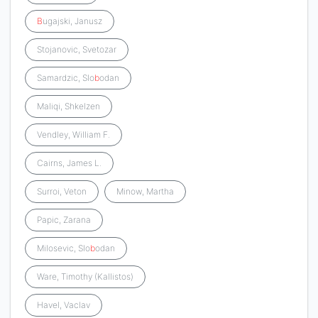
B
ugajski, Janusz
Stojanovic, Svetozar
Samardzic, Slo
b
odan
Maliqi, Shkelzen
Vendley, William F.
Cairns, James L.
Surroi, Veton
Minow, Martha
Papic, Zarana
Milosevic, Slo
b
odan
Ware, Timothy (Kallistos)
Havel, Vaclav