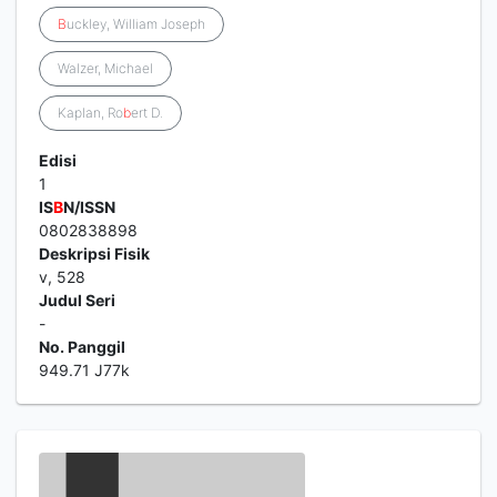
B
uckley, William Joseph
Walzer, Michael
Kaplan, Ro
b
ert D.
Edisi
1
IS
B
N/ISSN
0802838898
Deskripsi Fisik
v, 528
Judul Seri
-
No. Panggil
949.71 J77k