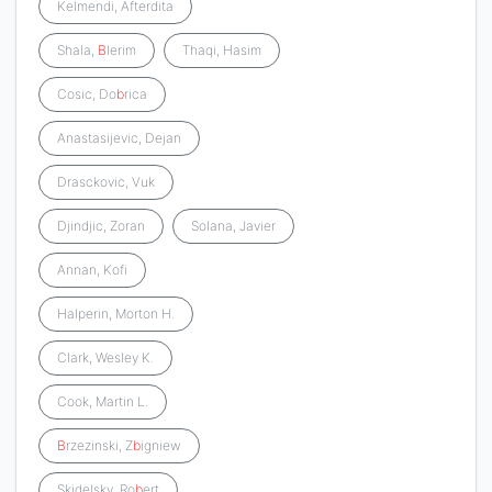
Kelmendi, Afterdita
Shala,
B
lerim
Thaqi, Hasim
Cosic, Do
b
rica
Anastasijevic, Dejan
Drasckovic, Vuk
Djindjic, Zoran
Solana, Javier
Annan, Kofi
Halperin, Morton H.
Clark, Wesley K.
Cook, Martin L.
B
rzezinski, Z
b
igniew
Skidelsky, Ro
b
ert