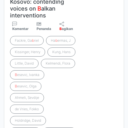
Kosovo: contending
voices on
B
alkan
interventions
Komentar
Penanda
B
agikan
Fackre, Ga
b
riel
Ha
b
ermas, J
Kissinger, Henry
Kung, Hans
Little, David
Kelmendi, Flora
B
esevic, Ivanka
B
esevic, Olga
Ahmeti, Sevdije
de Vries, Fokko
Holdridge, David