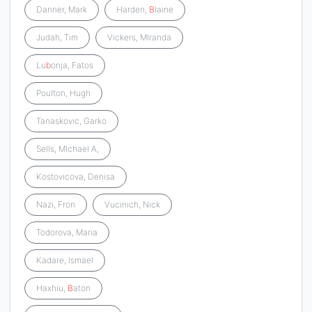
Danner, Mark
Harden,
B
laine
Judah, Tim
Vickers, MIranda
Lu
b
onja, Fatos
Poulton, Hugh
Tanaskovic, Garko
Sells, MIchael A,
Kostovicova, Denisa
Nazi, Fron
Vucinich, Nick
Todorova, Maria
Kadare, Ismael
Haxhiu,
B
aton