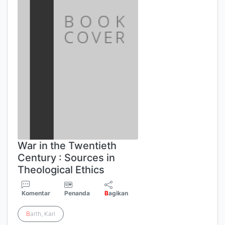
War in the Twentieth
Century : Sources in
Theological Ethics
Komentar
Penanda
B
agikan
B
arth, Karl