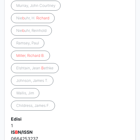
Murray, John Courtney
Nie
b
uhr, H.
Richard
Nie
b
uhr, Reinhold
Ramsey, Paul
Miller
,
Richard
B
.
Elshtain, Jean
B
ethke
Johnson, James T.
Wallis, Jim
Childress, James F.
Edisi
1
IS
B
N/ISSN
0664253237