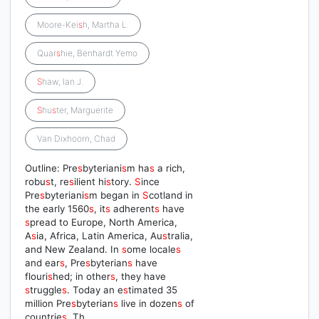
Moore-Kei
s
h, Martha L.
Quar
s
hie, Benhardt Yemo
S
haw, Ian J.
S
hu
s
ter, Marguerite
Van Dixhoorn, Chad
Outline: Pre
s
byteriani
s
m ha
s
a rich,
robu
s
t, re
s
ilient hi
s
tory.
S
ince
Pre
s
byteriani
s
m began in
S
cotland in
the early 1560
s
, it
s
adherent
s
have
s
pread to Europe, North America,
A
s
ia, Africa, Latin America, Au
s
tralia,
and New Zealand. In
s
ome locale
s
and ear
s
, Pre
s
byterian
s
have
flouri
s
hed; in other
s
, they have
s
truggle
s
. Today an e
s
timated 35
million Pre
s
byterian
s
live in dozen
s
of
countrie
s
. Th…