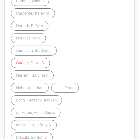
Burnett, Richard
Carpenter, Kaley M.
Derreth, R. Tyler
Dougla
s
, Mark
Gundlach, Bradley J.
Guthrie
,
David
S
.
Han
s
en, Gary Neal
Hehn, Jonathan
Lim, Peter
Long, Kimberly Bracken
de Mato
s
, Alderi
S
ouza
McDonald, Jeffery
S
.
Miko
s
ki, Gordon
S
.