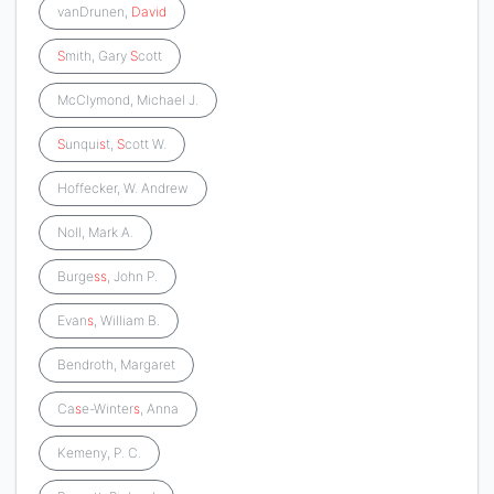
vanDrunen,
David
S
mith, Gary
S
cott
McClymond, Michael J.
S
unqui
s
t,
S
cott W.
Hoffecker, W. Andrew
Noll, Mark A.
Burge
s
s
, John P.
Evan
s
, William B.
Bendroth, Margaret
Ca
s
e-Winter
s
, Anna
Kemeny, P. C.