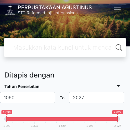
PERPUSTAKAAN AGUSTINUS
STT Reformed Injili Internasional
Ditapis dengan
Tahun Penerbitan
To
1 090
2 027
1 090
1 324
1 559
1 793
2 027