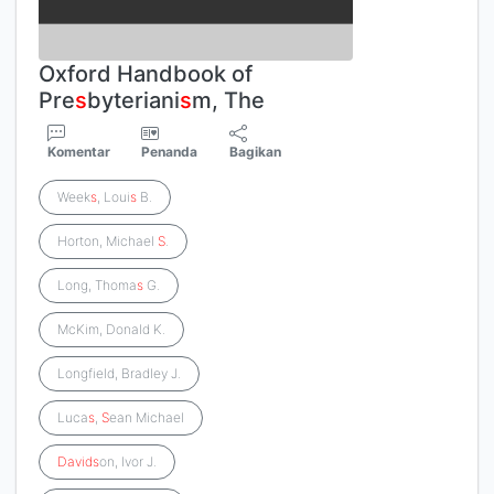
Oxford Handbook of
Pre
s
byteriani
s
m, The
Komentar
Penanda
Bagikan
Week
s
, Loui
s
B.
Horton, Michael
S
.
Long, Thoma
s
G.
McKim, Donald K.
Longfield, Bradley J.
Luca
s
,
S
ean Michael
David
s
on, Ivor J.