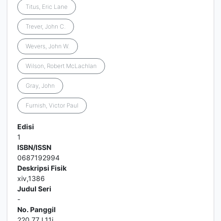
Titus, Eric Lane
Trever, John C.
Wevers, John W.
Wilson, Robert McLachlan
Gray, John
Furnish, Victor Paul
Edisi
1
ISBN/ISSN
0687192994
Deskripsi Fisik
xiv,1386
Judul Seri
-
No. Panggil
220.77 L11i