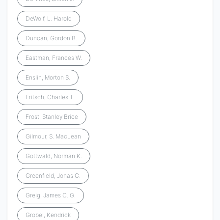
DeWolf, L. Harold
Duncan, Gordon B.
Eastman, Frances W.
Enslin, Morton S.
Fritsch, Charles T.
Frost, Stanley Brice
Gilmour, S. MacLean
Gottwald, Norman K.
Greenfield, Jonas C.
Greig, James C. G.
Grobel, Kendrick