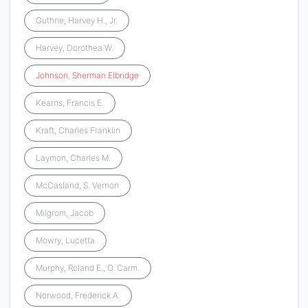
Guthrie, Harvey H., Jr.
Harvey, Dorothea W.
Johnson
,
Sherman
Elbridge
Kearns, Francis E.
Kraft, Charles Franklin
Laymon, Charles M.
McCasland, S. Vernon
Milgrom, Jacob
Mowry, Lucetta
Murphy, Roland E., O. Carm.
Norwood, Frederick A.