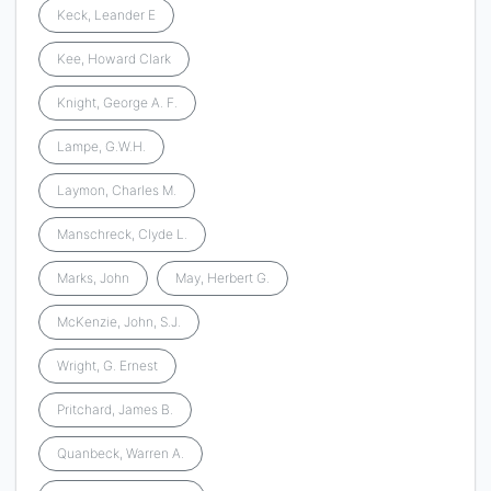
Keck, Leander E
Kee, Howard Clark
Knight, George A. F.
Lampe, G.W.H.
Laymon, Charles M.
Manschreck, Clyde L.
Marks, John
May, Herbert G.
McKenzie, John, S.J.
Wright, G. Ernest
Pritchard, James B.
Quanbeck, Warren A.