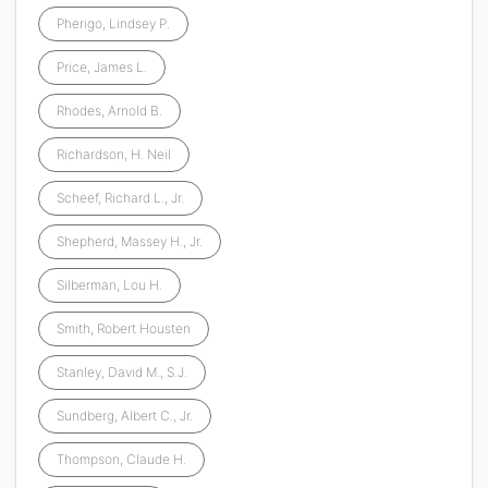
Pherigo, Lindsey P.
Price, James L.
Rhodes, Arnold B.
Richardson, H. Neil
Scheef, Richard L., Jr.
Shepherd, Massey H., Jr.
Silberman, Lou H.
Smith, Robert Housten
Stanley, David M., S.J.
Sundberg, Albert C., Jr.
Thompson, Claude H.