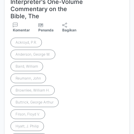
Interpreter's One-Volume
Commentary on the
Bible, The
Komentar
Penanda
Bagikan
Ackroyd, P.R.
Anderson, George W.
Baird, William
Reumann, John
Brownlee, William H.
Buttrick, George Arthur
Filson, Floyd V.
Hyatt, J. Philip