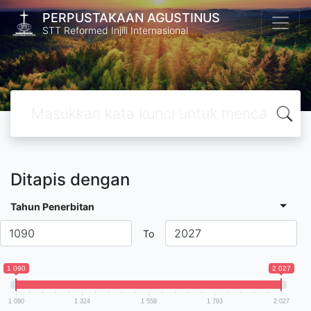
PERPUSTAKAAN AGUSTINUS
STT Reformed Injili Internasional
Ditapis dengan
Tahun Penerbitan
To
1 090
2 027
1 090
1 324
1 559
1 793
2 027