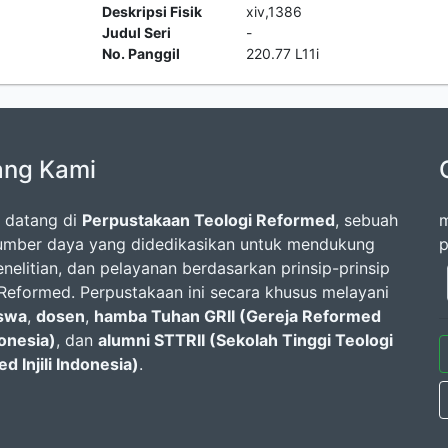
Deskripsi Fisik
xiv,1386
Judul Seri
-
No. Panggil
220.77 L11i
ang Kami
 datang di
Perpustakaan Teologi Reformed
, sebuah
m
umber daya yang didedikasikan untuk mendukung
p
enelitian, dan pelayanan berdasarkan prinsip-prinsip
 Reformed. Perpustakaan ini secara khusus melayani
swa
,
dosen
,
hamba Tuhan GRII (Gereja Reformed
ndonesia)
, dan
alumni STTRII (Sekolah Tinggi Teologi
d Injili Indonesia)
.