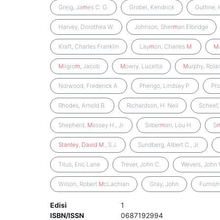
Greig, Ja
m
es C. G.
Grobel, Kendrick
Guthrie, 
Harvey, Dorothea W.
Johnson, Sher
m
an Elbridge
Kraft, Charles Franklin
Lay
m
on, Charles
M
.
M
M
ilgro
m
, Jacob
M
owry, Lucetta
M
urphy, Rolan
Norwood, Frederick A.
Pherigo, Lindsey P.
Pri
Rhodes, Arnold B.
Richardson, H. Neil
Scheef, 
Shepherd,
M
assey H., Jr.
Silber
m
an, Lou H.
S
Stanley
,
David
M
., S.J.
Sundberg, Albert C., Jr.
Titus, Eric Lane
Trever, John C.
Wevers, John 
Wilson, Robert
M
cLachlan
Gray, John
Furnish
Edisi
1
ISBN/ISSN
0687192994