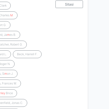
Sitasi
Clark
 Charles
M
.
rt G.
rd, Ja
m
es B.
ratcher, Robert G.
rd L.
Beck, Harrell F.
Roger N.
, Si
m
on J.
, Frances W.
nley
Brice
eenfield, Jonas C.