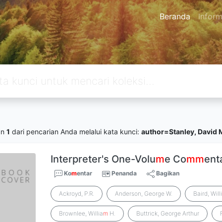
Beranda
Inform
an
1
dari pencarian Anda melalui kata kunci:
author=Stanley, David M
Interpreter's One-Volu
m
e Co
m
m
ent
Ko
m
entar
Penanda
Bagikan
Ackroyd, P.R.
Anderson, George W.
Baird, Will
Brownlee, Willia
m
H.
Buttrick, George Arthur