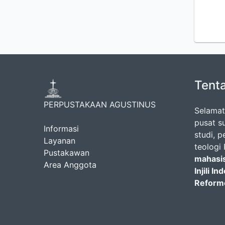
Tent
PERPUSTAKAAN AGUSTINUS
Selamat
pusat s
Informasi
studi, p
Layanan
teologi
Pustakawan
mahasi
Area Anggota
Injili I
Reforme