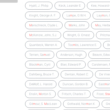
Hyatt, J. Philip
Keck, Leander E
Kee, Howard 
Knight, George A. F.
La
m
pe, G.W.H.
Lay
m
on,
M
anschreck, Clyde L.
M
arks, John
M
ay, Herbe
M
cKenzie, John, S.J.
Wright, G. Ernest
Pritcha
Quanbeck, Warren A.
Too
m
bs, Lawrence E.
B
Terrien, Sa
m
uel
Anderson, Hugh
Beavin, Edwa
Black
m
an, Cyril
Blair, Edward P.
Carstensen, 
Dahlberg, Bruce T.
Dentan, Robert C.
De Vries
DeWolf, L. Harold
Duncan, Gordon B.
East
m
an
Enslin,
M
orton S.
Fritsch, Charles T.
Frost,
Sta
Gil
m
our, S.
M
acLean
Gottwald, Nor
m
an K.
Gr