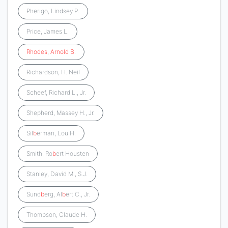
Pherigo, Lindsey P.
Price, James L.
Rhodes
,
Arnold
B
.
Richardson, H. Neil
Scheef, Richard L., Jr.
Shepherd, Massey H., Jr.
Sil
b
erman, Lou H.
Smith, Ro
b
ert Housten
Stanley, David M., S.J.
Sund
b
erg, Al
b
ert C., Jr.
Thompson, Claude H.