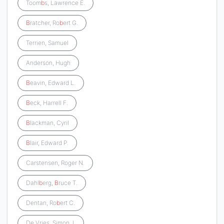
Toom
b
s, Lawrence E.
B
ratcher, Ro
b
ert G.
Terrien, Samuel
Anderson, Hugh
B
eavin, Edward L.
B
eck, Harrell F.
B
lackman, Cyril
B
lair, Edward P.
Carstensen, Roger N.
Dahl
b
erg,
B
ruce T.
Dentan, Ro
b
ert C.
De Vries, Simon J.