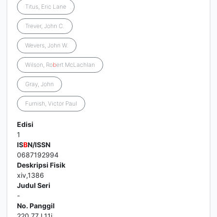
Titus, Eric Lane
Trever, John C.
Wevers, John W.
Wilson, Ro
b
ert McLachlan
Gray, John
Furnish, Victor Paul
Edisi
1
IS
B
N/ISSN
0687192994
Deskripsi Fisik
xiv,1386
Judul Seri
-
No. Panggil
220.77 L11i