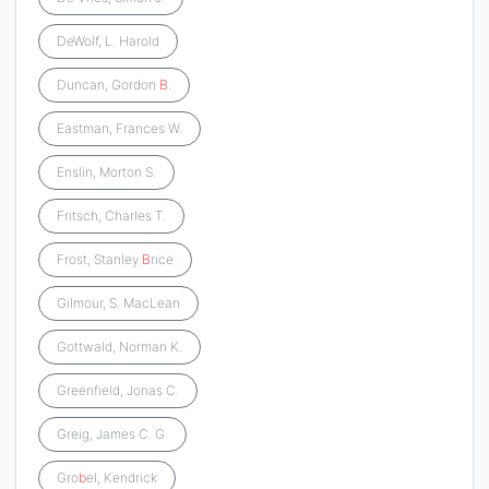
DeWolf, L. Harold
Duncan, Gordon
B
.
Eastman, Frances W.
Enslin, Morton S.
Fritsch, Charles T.
Frost, Stanley
B
rice
Gilmour, S. MacLean
Gottwald, Norman K.
Greenfield, Jonas C.
Greig, James C. G.
Gro
b
el, Kendrick