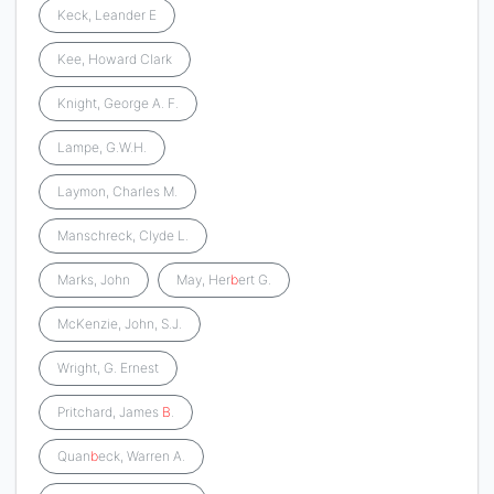
Keck, Leander E
Kee, Howard Clark
Knight, George A. F.
Lampe, G.W.H.
Laymon, Charles M.
Manschreck, Clyde L.
Marks, John
May, Her
b
ert G.
McKenzie, John, S.J.
Wright, G. Ernest
Pritchard, James
B
.
Quan
b
eck, Warren A.