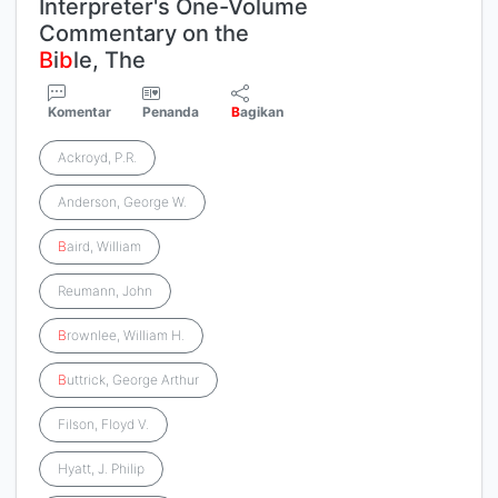
Interpreter's One-Volume
Commentary on the
B
i
b
le, The
Komentar
Penanda
B
agikan
Ackroyd, P.R.
Anderson, George W.
B
aird, William
Reumann, John
B
rownlee, William H.
B
uttrick, George Arthur
Filson, Floyd V.
Hyatt, J. Philip