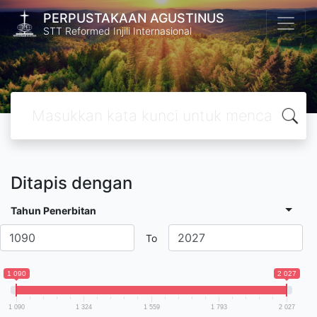
PERPUSTAKAAN AGUSTINUS
STT Reformed Injili Internasional
Ditapis dengan
Tahun Penerbitan
To
1 090
2 027
1 090
1 324
1 559
1 793
2 027