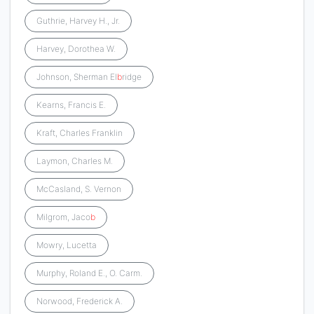
Guthrie, Harvey H., Jr.
Harvey, Dorothea W.
Johnson, Sherman El
b
ridge
Kearns, Francis E.
Kraft, Charles Franklin
Laymon, Charles M.
McCasland, S. Vernon
Milgrom, Jaco
b
Mowry, Lucetta
Murphy, Roland E., O. Carm.
Norwood, Frederick A.